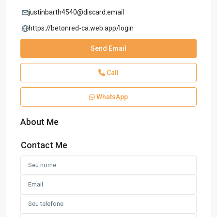
justinbarth4540@discard.email
https://betonred-ca.web.app/login
Send Email
Call
WhatsApp
About Me
Contact Me