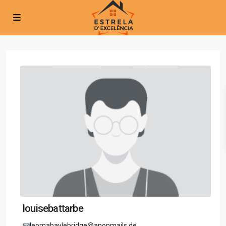
louisebattarbe
leomabaylebridge@anonmails.de