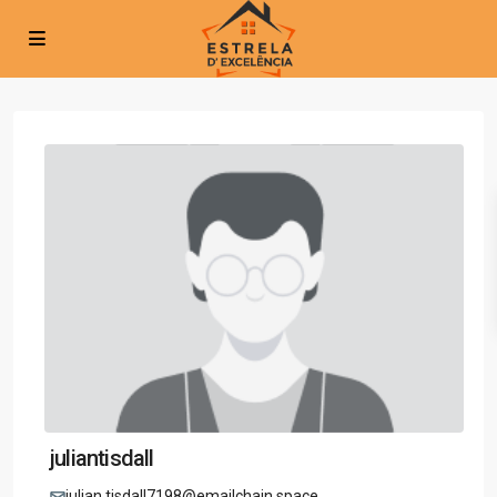
juliantisdall
julian.tisdall7198@emailchain.space