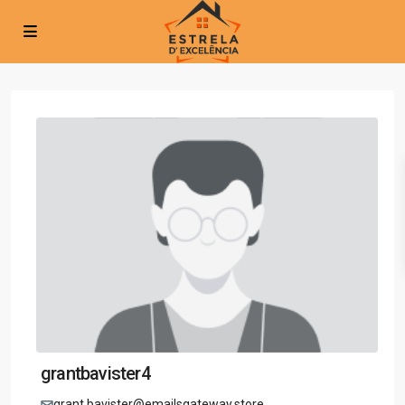
grantbavister4
grant.bavister@emailsgateway.store