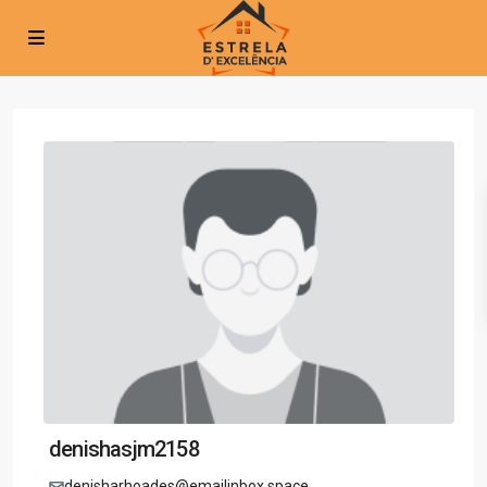
denishasjm2158
denisharhoades@emailinbox.space