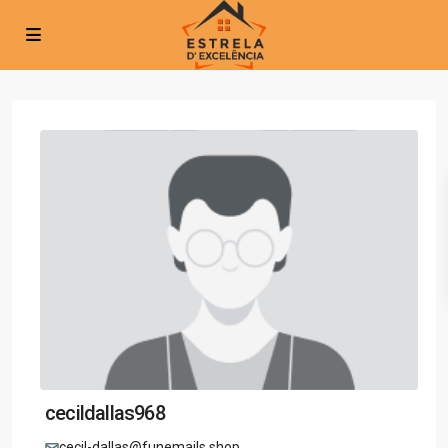
cecildallas968
cecil-dallas@funemails.shop