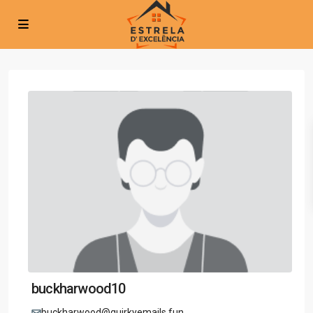
buckharwood10
buckharwood@quirkyemails.fun