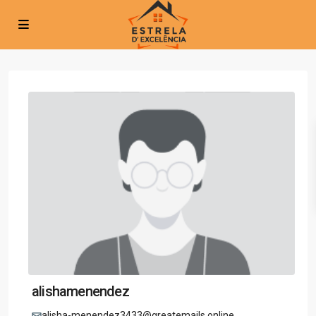
alishamenendez
alisha-menendez3433@greatemails.online